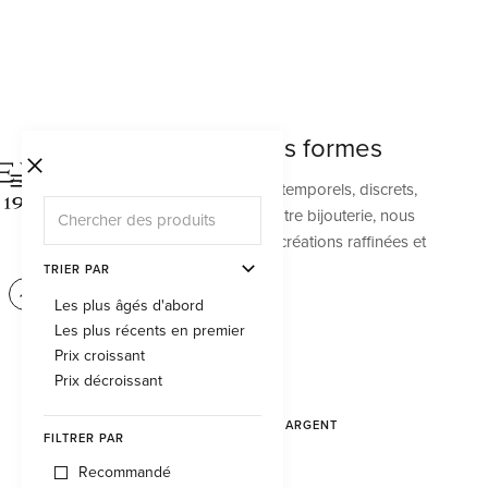
L'argent sous toutes ses formes
Les bijoux précieux en argent sont intemporels, discrets,
discrets et élégants à la fois. Dans notre bijouterie, nous
travaillons depuis le début avec des créations raffinées et
belles en argent.
TRIER PAR
Les plus âgés d'abord
Les plus récents en premier
Prix croissant
Prix décroissant
CRÉOLES EN ARGENT
FILTRER PAR
CHF 370.00
Recommandé