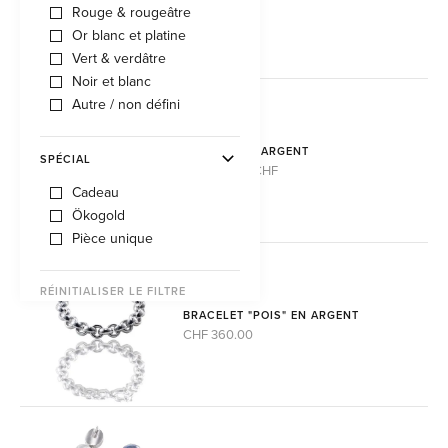
Sur demande
Rouge & rougeâtre
Or blanc et platine
Vert & verdâtre
Noir et blanc
Autre / non défini
PORTE-CLÉS ARGENT
SPÉCIAL
environ 450 CHF
Cadeau
Ökogold
Pièce unique
RÉINITIALISER LE FILTRE
BRACELET "POIS" EN ARGENT
CHF 360.00