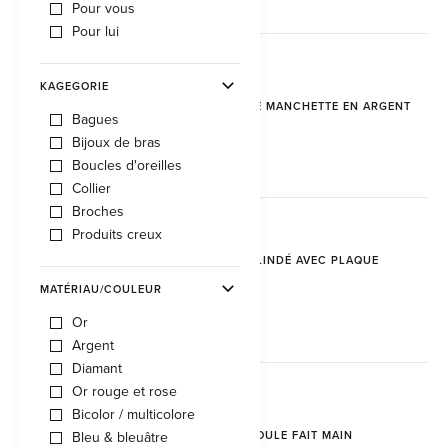
Pour vous
Pour lui
KAGEGORIE
BOUTONS DE MANCHETTE EN ARGENT
Bagues
CHF 250.00
Bijoux de bras
Boucles d'oreilles
Collier
Broches
Produits creux
BRACELET BLINDÉ AVEC PLAQUE
GRAVÉE
MATÉRIAU/COULEUR
CHF 860.00
Or
Argent
Diamant
Or rouge et rose
Bicolor / multicolore
BRACELET BOULE FAIT MAIN
Bleu & bleuâtre