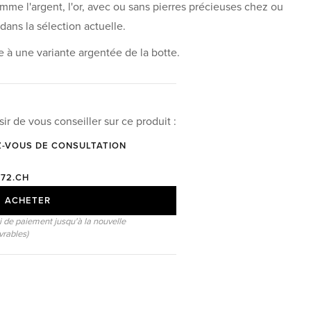
omme l'argent, l'or, avec ou sans pierres précieuses chez ou
ans la sélection actuelle.
e à une variante argentée de la botte.
ir de vous conseiller sur ce produit :
Z-VOUS DE CONSULTATION
72.CH
ACHETER
i de paiement jusqu'à la nouvelle
uvrables)