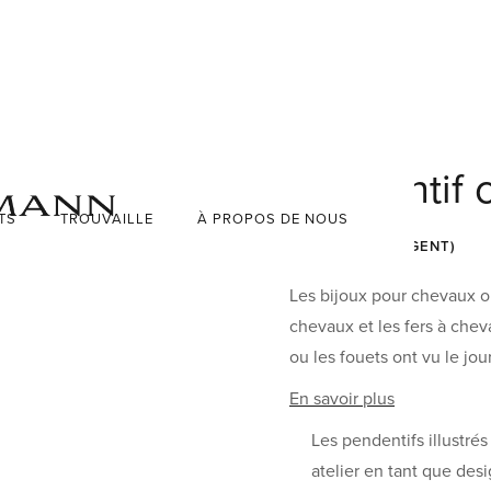
Pendentif 
TROUVAILLE
TS
À PROPOS DE NOUS
CHF 220.00 (ARGENT)
Les bijoux pour chevaux on
chevaux et les fers à chev
ou les fouets ont vu le jo
En savoir plus
Les pendentifs illustrés
atelier en tant que de