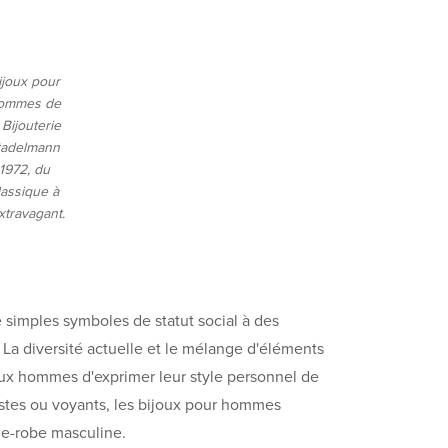
ijoux pour
ommes de
 Bijouterie
tadelmann
1972, du
lassique à
extravagant.
simples symboles de statut social à des
 La diversité actuelle et le mélange d'éléments
ux hommes d'exprimer leur style personnel de
istes ou voyants, les bijoux pour hommes
de-robe masculine.