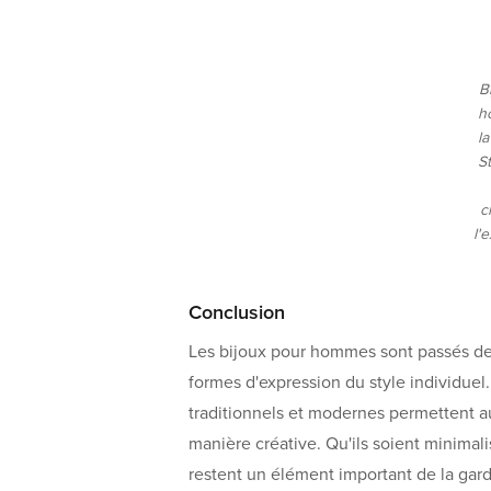
B
h
la
S
c
l'
Conclusion
Les bijoux pour hommes sont passés de 
formes d'expression du style individuel.
traditionnels et modernes permettent a
manière créative. Qu'ils soient minimal
restent un élément important de la gar