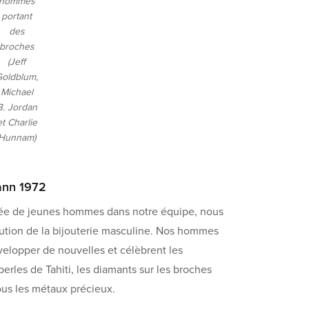
hommes
portant
des
broches
(Jeff
oldblum,
Michael
B. Jordan
et Charlie
Hunnam)
ann 1972
evée de jeunes hommes dans notre équipe, nous
ution de la bijouterie masculine. Nos hommes
velopper de nouvelles et célèbrent les
 perles de Tahiti, les diamants sur les broches
us les métaux précieux.