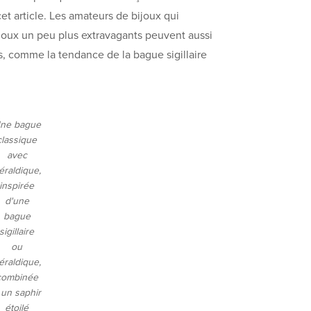
t article. Les amateurs de bijoux qui
ijoux un peu plus extravagants peuvent aussi
s, comme la tendance de la bague sigillaire
ne bague
classique
avec
éraldique,
inspirée
d'une
bague
sigillaire
ou
éraldique,
combinée
 un saphir
étoilé