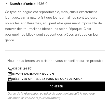
Numéro d'article
: 143610
Ce type de bague est reproductible, mais jamais exactement
identique, car la nature fait que les tourmalines sont toujours
nouvelles et différentes, et il peut être quasiment impossible de
trouver des tourmalines identiques selon l'époque. C'est
pourquoi nos bijoux sont souvent des pièces uniques en leur
genre.
Nous nous ferons un plaisir de vous conseiller sur ce produit :
031 311 24 57
INFO@STADELMANN1972.CH
RÉSERVER UN RENDEZ-VOUS DE CONSULTATION
ACHETER
Durée de la réservation ou délai de paiement jusqu'à la nouvelle
libération de l'article (4 jours ouvrables)